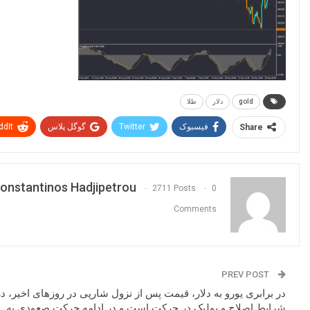
gold
دلار
طلا
فیسبوک
Twitter
گوگل پلاس
ddIt
Share
onstantinos Hadjipetrou
2711 Posts
0
Comments
PREV POST
در برابری یورو به دلار، قیمت پس از نزول شارپی در روزهای اخیر، در
شرایط اصلاح و پولبک در حرکت است و در ادامه حرکت صعودی به