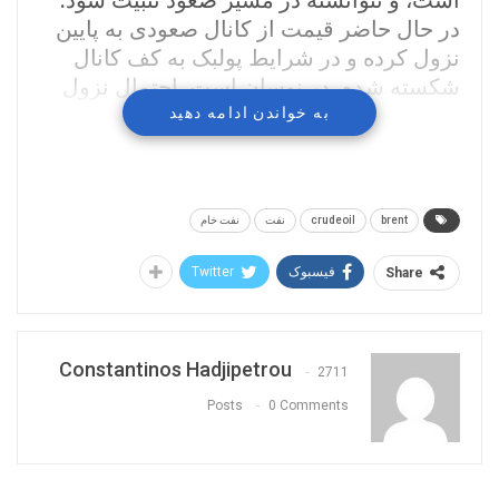
است، و نتوانسته در مسیر صعود تثبیت شود.
در حال حاضر قیمت از کانال صعودی به پایین
نزول کرده و در شرایط پولبک به کف کانال
شکسته شده، در نوسان است. احتمال نزول
قیمت با تشکیل الگوی سرو شانه سقف تقویت
به خواندن ادامه دهید
شده است. امروز شاخص هفتگی تغییرات
موجودی ذخایر نفت خام آمریکا اعلام میشود،
که می تواند بر روند کوتاه مدت قیمت نفت
brent
crudeoil
نفت
نفت خام
تاثیرگذار باشد.
فیسبوک
Twitter
Share
Constantinos Hadjipetrou
2711
Posts
0 Comments