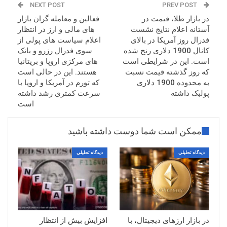
NEXT POST
PREV POST
در بازار طلا، قیمت در
فعالین و معامله گران بازار
آستانه اعلام نتایج نشست
های مالی و ارز در انتظار
فدرال روز آمریکا در بالای
اعلام سیاست های پولی از
کانال 1900 دلاری رنج شده
سوی فدرال رزرو و بانک
است. این در شرایطی است
های مرکزی اروپا و بریتانیا
که روز گذشته قیمت نسبت
هستند. این در حالی است
به محدوده 1900 دلاری
که تورم در آمریکا و اروپا با
پولبک داشته
سرعت کمتری رشد داشته
است
ممکن است شما دوست داشته باشید
دیدگاه تحلیلی
دیدگاه تحلیلی
در بازار ارزهای دیجیتال، با
افزایش بیش از انتظار