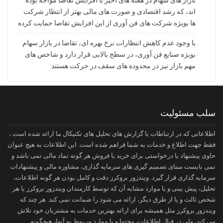
بازار های سهام در هفته های اخیر با افزایش تقاضا مواجه بوده
اند، که رشد اقتصادی و صورت های مالی بهتر از انتظار شرکت
ها بویژه شرکت های فن آوری از این افزایش تقاضا حمایت کرده
با وجود عدم کاهش انتظارات نرخ بهره ای، تقاضا در بازار سهام
بویژه صنایع فن آوری، در سطح بالایی قرار دارد و شاخص های
مهم بازار نیز در محدوده های سقف در حرکت هستند
سلب مسئولیت
اطلاعاتی که در ارتباطات یا گزارش های تحلیل های تکنیکال ما ارائه شده است ،
فقط جهت اطلاع و خدمات به شما فراهم شده است. این اطلاعات به هیچ عنوان
حاوی پیشنهاد یا درخواستی برای خرید یا فروش هر گونه نماد مالی نمی باشد و
نمی بایست مبنای تصمیم گیری های سرمایه گذاری، مشاوره مالی و پیشنهادات
سرمایه گذاری قرار گیرد. ویندزور بروکرز دقت و کامل بودن هر گونه اطلاعات،
تحلیل، پیش بینی و یا موارد مشابه آن که توسط کارمندان ویندزور بروکرز یا هر
شخص ثالث و یا از طرق دیگر، ارائه می شود را ضمانت نمی کند. هر چند که
ویندزور بروکرز مثل همیشه برای ارائه بهترین خدمات به مشتریان خود تلاش
می کند، ولی در قبال اطلاعات، محتوا و یا موارد مربوط به آنها، هیچگونه