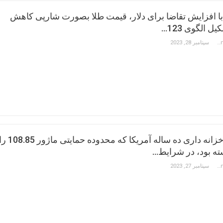
، با افزایش تقاضا برای دلار، قیمت طلا بصورت شارپی کاهش
ل الگوی 123…
Constantinos Hadjipetrou
سپتامبر 28, 2023
قیمت اوراق خزانه داری ده ساله آمریکا که محدوده حمایتی ماژور 85
سته بود، در شرایط…
Constantinos Hadjipetrou
سپتامبر 27, 2023