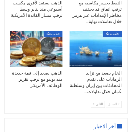
النفط يخسر مكاسبه مع
الذهب يستعد لأقوى مكسب
النووية بين واشنطن وطهران يوم الخميس في
ترقب اتفاق قد يخفف
أسبوعي منذ يناير وسط
جنيف، ما يعزز الآمال في تخفيف التوترات
مخاطر الإمدادات عبر هرمز
ترقب مسار الفائدة الأمريكية
الجيوسياسية.
خلال تعاملات نهاية…
وفي هذا السياق، أكد وزير الخارجية الإيراني
عباس عراقجي
في تصريحات لبرنامج على
تقارير يوميّة
تقارير يوميّة
شبكة
سي بي إس
وجود فرصة جيدة للتوصل
إلى حل دبلوماسي، مشيرًا إلى أن الحل أصبح
قريبًا، وهو ما فُسر في الأسواق كإشارة إلى
استعداد إيران لتقديم تنازلات.
الخام يصعد مع تزايد
الذهب يصعد إلى قمة جديدة
وتُعد إيران من كبار منتجي النفط داخل منظمة
الرهانات على تقدم
منذ يونيو مع ترقب تقرير
أوبك
، كما تمتلك احتياطيات ضخمة من الخام،
المحادثات بين إيران وسلطنة
الوظائف الأمريكي
إضافة إلى موقعها الاستراتيجي على مضيق
عُمان خلال تداولات…
هرمز، الذي يمر عبره نحو خُمس تجارة النفط
السابق
التالي
المنقولة بحرًا عالميًا. وأي تصعيد في المنطقة
قد يؤدي إلى تعطيل الإمدادات ورفع تكاليف
الشحن والتأمين.
أخر ألاخبار