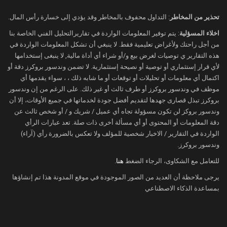
الإجراءات الانتقامية، وهو ما يضغط عادة على
النشاط الصناعي والطلب على الوقود.
تحذير من المخاطر
: التداول محفوف بالمخاطر وقد يؤدي إلى خسارة رأس المال.
غولدمان ساكس يرفع توقعاته لأسعار النفط
اخلاء المسؤلية
: يتم توفير المعلومات الواردة في تقاريرالتحليل الفني الخاصة بنا
من أجل راحتك ولأغراض تعليمية فقط. لا ينبغي أن تشكل المعلومات الواردة في
من جهة أخرى، رفع بنك
غولدمان ساكس
هذه التقارير ي توصيات لغرض بيع و/أو شراء أي أداة مالية, لا ينبغى إستخدامها
توقعاته لأسعار خام برنت وغرب تكساس
لأي قرار إستثماري أو توصية أو نصيحة إستثمارية. لا تضمن وندسور بروكرز دقة أو
الوسيط خلال الربع الرابع من عام 2026 بنحو 6
اكتمال أي معلومات أو تحليلات أو توقعات أو ما شابه ذلك ، ، سواء يقدمها أي
دولارات، لتصل إلى 60 دولارًا و56 دولارًا على
موظف في وندسور بروكرز أو طرف ثالث أو غير ذلك. على الرغم من إن وندسور
بروكرز تبذل قصارى جهدها لتقديم أفضل جودة لخدماتها في جميع الأوقات، إلا أن
التوالي، مستندًا إلى انخفاض مخزونات دول
وندسور بروكز لن تكون مسؤولة تجاه أي عميل / شريك و / أو شخص ثالث عن
منظمة التعاون الاقتصادي والتنمية.
دقة المعلومات أو المحتوى أو أي مسألة أخرى ذات صلة. تعد عبارات الرأي
كما توقع البنك أن يبلغ متوسط سعر خام برنت
الواردة في التقارير / الاخبار شخصية للمؤلف ولا تعكس بالضرورة رأي (آراء)
وندسور بروكرز.
هذا العام نحو 64 دولارًا للبرميل، مقارنة
بتوقعات سابقة عند 56 دولارًا، بينما يُتوقع أن
للتعامل مع الشكاوى، الرجاء الضغط
هنا
.
يبلغ متوسط خام غرب تكساس 60 دولارًا
يرجى ملاحظة أن العديد من الصور الموجودة في موقع المدونة هذا تم إنشاؤها
مقابل 52 دولارًا سابقًا.
بمساعدة الذكاء الاصطناعي
وأوضح البنك أن هذه التقديرات تعكس تراجعًا
تدريجيًا في علاوة المخاطر الجيوسياسية مع