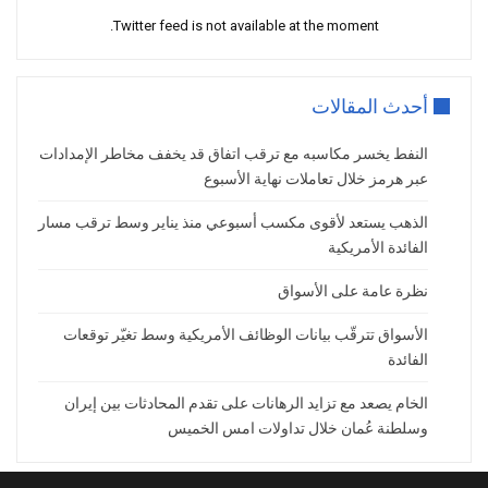
وأشار محللو بنك
ING
إلى أن التوصل إلى
Twitter feed is not available at the moment.
اتفاق قد يؤدي إلى تراجع ملحوظ في علاوة
المخاطر الجيوسياسية المسعّرة حاليًا في
الأسواق، مع التأكيد على أن الوصول إلى اتفاق
أحدث المقالات
نهائي ليس أمرًا سهلاً.
السياسة التجارية الأمريكية تزيد الضبابية
النفط يخسر مكاسبه مع ترقب اتفاق قد يخفف مخاطر الإمدادات
عبر هرمز خلال تعاملات نهاية الأسبوع
في المقابل، أثارت قرارات الرئيس
دونالد
ترامب
بفرض تعريفات جمركية عالمية جديدة
الذهب يستعد لأقوى مكسب أسبوعي منذ يناير وسط ترقب مسار
الفائدة الأمريكية
قلق الأسواق، بعدما حددها أولًا عند 10% قبل
رفعها إلى 15% لمدة 150 يومًا، عقب إلغاء
نظرة عامة على الأسواق
برنامجه السابق من قبل
المحكمة العليا
الأمريكية
.
الأسواق تترقّب بيانات الوظائف الأمريكية وسط تغيّر توقعات
الفائدة
وتُعد هذه النسبة الحد الأقصى المسموح به
قانونًا، ما زاد المخاوف بشأن تباطؤ التجارة
الخام يصعد مع تزايد الرهانات على تقدم المحادثات بين إيران
وسلطنة عُمان خلال تداولات امس الخميس
العالمية، حيث قد تؤدي التعريفات المرتفعة
إلى تعطيل سلاسل الإمداد، وزيادة احتمالات