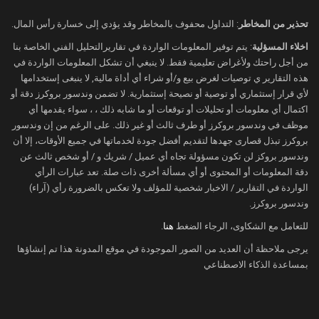
الحرب والسلام، تذبذب ملموس
تحذير من المخاطر
: التداول محفوف بالمخاطر وقد يؤدي إلى خسارة رأس المال.
محتمل
اخلاء المسؤلية
: يتم توفير المعلومات الواردة في تقاريرالتحليل الفني الخاصة بنا
من أجل راحتك ولأغراض تعليمية فقط. لا ينبغي أن تشكل المعلومات الواردة في
الأسواق المالية تقيّم احتمالات الحرب والسلام بين
هذه التقارير ي توصيات لغرض بيع و/أو شراء أي أداة مالية, لا ينبغى إستخدامها
الولايات المتحدّة وإيران بالتزامن مع تأثير الحرب على
لأي قرار إستثماري أو توصية أو نصيحة إستثمارية. لا تضمن وندسور بروكرز دقة أو
إمدادات الطاقة.
اكتمال أي معلومات أو تحليلات أو توقعات أو ما شابه ذلك ، ، سواء يقدمها أي
فأي أنباء عن إعادة فتح مضيق هرمز قد يعيد الثقة
موظف في وندسور بروكرز أو طرف ثالث أو غير ذلك. على الرغم من إن وندسور
بروكرز تبذل قصارى جهدها لتقديم أفضل جودة لخدماتها في جميع الأوقات، إلا أن
بالأسواق المالية، مما قد يدفع الأسهم للارتفاع.
وندسور بروكز لن تكون مسؤولة تجاه أي عميل / شريك و / أو شخص ثالث عن
كما قد ترتفع أسعار الذهب مستفيدة من انخفاض
دقة المعلومات أو المحتوى أو أي مسألة أخرى ذات صلة. تعد عبارات الرأي
تسعير الأسواق لرفع الفائدة.
الواردة في التقارير / الاخبار شخصية للمؤلف ولا تعكس بالضرورة رأي (آراء)
وندسور بروكرز.
أما بالنسبة للدولار الأمريكي، فربما سيشهد تراجعاً
بالتزامن مع انخفاض طلب الملاذ الآمن.
للتعامل مع الشكاوى، الرجاء الضغط
هنا
.
يرجى ملاحظة أن العديد من الصور الموجودة في موقع المدونة هذا تم إنشاؤها
ربما يهمّك أيضاً:
بمساعدة الذكاء الاصطناعي
نظرة عامة على الأسواق
النفط يواصل مكاسبه الحادة مع تنامي القلق