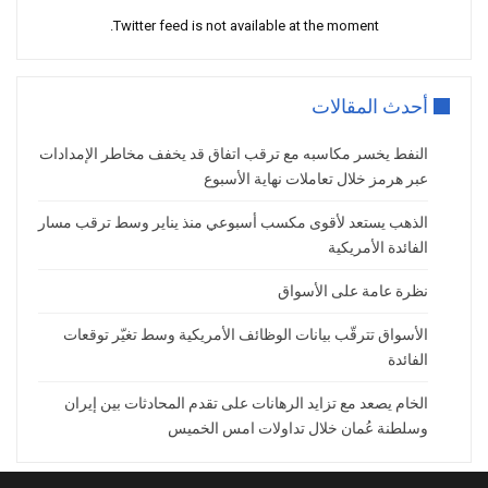
Twitter feed is not available at the moment.
تجاوب الأسواق مع التغيّرات
ارتفعت عوائد السندات الأمريكية اليوم الثلاثاء فيما
أحدث المقالات
الأسواق المالية تقيّم احتمالات الحرب والسلام بين
أميركا وإيران.
النفط يخسر مكاسبه مع ترقب اتفاق قد يخفف مخاطر الإمدادات
وانخفضت أسعار الذهب بالتزامن مع توقعات رفع
عبر هرمز خلال تعاملات نهاية الأسبوع
الفائدة وصعود عوائد السندات.
الذهب يستعد لأقوى مكسب أسبوعي منذ يناير وسط ترقب مسار
وبالنسبة للدولار الأمريكي، حقق بعض المكاسب
الفائدة الأمريكية
مدفوعاً بالاعتقاد بأن الفيدرالي قد يلجأ لرفع الفائدة
نظرة عامة على الأسواق
إذا ارتفع التضخّم.
وارتفعت أسعار النفط اليوم بالتزامن مع عدم يقين
الأسواق تترقّب بيانات الوظائف الأمريكية وسط تغيّر توقعات
حيال مستقبل الشحن عبر مضيق هرمز.
الفائدة
أما أسواق الأسهم، تباينت بين انخفاض عقود
الخام يصعد مع تزايد الرهانات على تقدم المحادثات بين إيران
مؤشرات الأسهم الأمريكية وارتفاع مثيلتها الأوروبية.
وسلطنة عُمان خلال تداولات امس الخميس
لأن الأسواق المالية تقيّم احتمالات