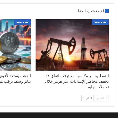
قد يعجبك ايضا
تقارير يوميّة
تقارير يوميّة
النفط يخسر مكاسبه مع ترقب اتفاق قد
الذهب يستعد لأقو
يخفف مخاطر الإمدادات عبر هرمز خلال
يناير وسط ترقب مسا
تعاملات نهاية…
السابق
التالي