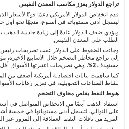
تراجع الدولار يعزز مكاسب المعدن النفيس
قدم انخفاض الدولار الأمريكي دعمًا قويًا لأسعار ال
ليسجل أدنى مستوياته في أسبوع، متجهًا نحو أول خ
ويؤدي ضعف الدولار عادةً إلى زيادة جاذبية الذهب ب
الطلب على المعدن النفيس.
وجاءت الضغوط على الدولار عقب تصريحات رئيس م
إلى تراجع مخاطر التضخم خلال الأسابيع الأخيرة، مؤك
مستهدف
2%
، وهي تصريحات اعتبرتها الأسواق أقل ت
كما ساهمت بيانات اقتصادية أمريكية أضعف من المت
نشاط الصناعات التحويلية، في تعزيز رهانات الأسواق
هبوط النفط يقلص مخاوف التضخم
استفاد الذهب أيضًا من الانخفاض المتواصل في أسعا
على التوالي، لتسجل أدنى مستوياتها في خمسة أشه
المزيد من ناقلات النفط العملاقة إلى المرور عبر ال
ويؤدي انخفاض أسعار الطاقة إلى تهدئة الضغوط التض