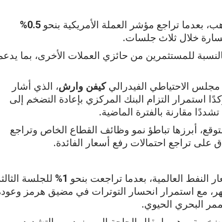
ذهب، بعدما تراجع مؤشر العملة الأمريكية بنحو
0.5%
سارة خلال ثلاث جلسات.
النسبة للمستثمرين من حائزي العملات الأخرى، بما يدعم
جلس الاحتياطي الفيدرالي
كيفن وارش
، الذي أشار
دًا استمرار التزام البنك المركزي بإعادة التضخم إلى
شددًا مقارنة بالفترة الماضية.
وقع، أبرزها تباطؤ نمو وظائف القطاع الخاص وتراجع
 على تراجع احتمالات رفع أسعار الفائدة.
ر النفط العالمية، بعدما تراجعت بنحو
1%
للجلسة الثالثة
ر، مع استمرار انحسار التوترات في مضيق هرمز وعودة
ممر البحري الحيوي.
خمية، وهو ما يقلل الحاجة إلى مزيد من التشديد