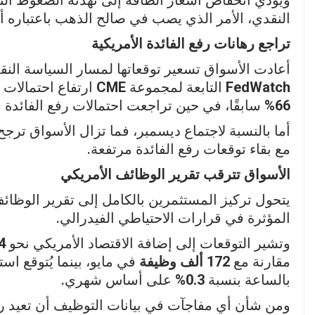
النقدي، الأمر الذي يصب في صالح الذهب باعتباره أصلًا
تراجع رهانات رفع الفائدة الأمريكية
أعادت الأسواق تسعير توقعاتها لمسار السياسة النق
FedWatch
التابعة لمجموعة
CME
ارتفاع احتمالات ت
66%
سابقًا، في حين تراجعت احتمالات رفع الفائدة بمقدار 25 نقطة 
أما بالنسبة لاجتماع ديسمبر، فما تزال الأسواق ترج
مع بقاء توقعات رفع الفائدة مرتفعة.
الأسواق تترقب تقرير الوظائف الأمريكي
يتحول تركيز المستثمرين بالكامل إلى تقرير الوظائ
المؤثرة في قرارات الاحتياطي الفيدرالي.
وتشير التوقعات إلى إضافة الاقتصاد الأمريكي نحو
114 
مقارنة مع
172 ألف وظيفة
في مايو، بينما يُتوقع اس
بالساعة بنسبة
0.3%
على أساس شهري.
ومن شأن أي مفاجآت في بيانات التوظيف أن تعيد ر