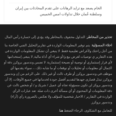
تستمر طويلًا”، مشيرًا إلى أن الرد الأمريكي
كان “أقوى بعشر مرات” من الهجمات التي
الخام يصعد مع تزايد الرهانات على تقدم المحادثات بين إيران
وسلطنة عُمان خلال تداولات امس الخميس
استهدفت السفن، وأن الأسواق ستشهد
استقرارًا مع استمرار خروج ناقلات النفط من
مضيق هرمز.
وأضاف أن وفرة الإمدادات العالمية ستحد من
تحذير من المخاطر
: التداول محفوف بالمخاطر وقد يؤدي إلى خسارة رأس المال.
استمرار ارتفاع الأسعار، متوقعًا أن تتراجع
اخلاء المسؤلية
: يتم توفير المعلومات الواردة في تقاريرالتحليل الفني الخاصة بنا
أسعار النفط بمجرد عودة حركة الشحن إلى
من أجل راحتك ولأغراض تعليمية فقط. لا ينبغي أن تشكل المعلومات الواردة في
هذه التقارير ي توصيات لغرض بيع و/أو شراء أي أداة مالية, لا ينبغى إستخدامها
طبيعتها.
لأي قرار إستثماري أو توصية أو نصيحة إستثمارية. لا تضمن وندسور بروكرز دقة أو
واشنطن وطهران تتبادلان التصعيد
اكتمال أي معلومات أو تحليلات أو توقعات أو ما شابه ذلك ، ، سواء يقدمها أي
موظف في وندسور بروكرز أو طرف ثالث أو غير ذلك. على الرغم من إن وندسور
في المقابل، لوحت إيران بإغلاق مضيق هرمز
بروكرز تبذل قصارى جهدها لتقديم أفضل جودة لخدماتها في جميع الأوقات، إلا أن
إذا تعرضت لهجمات جديدة، مؤكدة أنها سترد
وندسور بروكز لن تكون مسؤولة تجاه أي عميل / شريك و / أو شخص ثالث عن
“بحزم” على أي تصعيد عسكري أمريكي، في
دقة المعلومات أو المحتوى أو أي مسألة أخرى ذات صلة. تعد عبارات الرأي
تصريحات نقلتها وسائل إعلام رسمية.
الواردة في التقارير / الاخبار شخصية للمؤلف ولا تعكس بالضرورة رأي (آراء)
وندسور بروكرز.
وجاءت هذه التهديدات بعدما أعلنت القيادة
للتعامل مع الشكاوى، الرجاء الضغط
هنا
.
المركزية الأمريكية (CENTCOM) تنفيذ سلسلة