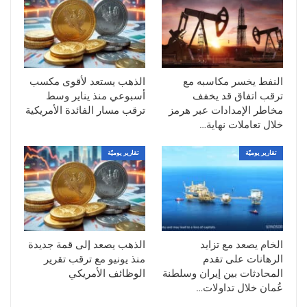
وقف إطلاق النار مع إيران “لم يعد قائمًا”،
مشيرًا إلى أن واشنطن مستعدة لتنفيذ ضربات
إضافية وفرض حصار بحري إذا استمرت
الهجمات على السفن التجارية في الخليج.
النفط يخسر مكاسبه مع
الذهب يستعد لأقوى مكسب
وأعادت هذه التصريحات تسعير علاوة المخاطر
ترقب اتفاق قد يخفف
أسبوعي منذ يناير وسط
الجيوسياسية في أسواق النفط، وسط مخاوف
مخاطر الإمدادات عبر هرمز
ترقب مسار الفائدة الأمريكية
من أن يؤدي أي تصعيد جديد إلى تعطيل
خلال تعاملات نهاية…
تدفقات الخام من منطقة الخليج، التي تمثل
تقارير يوميّة
تقارير يوميّة
أحد أكبر مراكز إنتاج وتصدير الطاقة في العالم.
مضيق هرمز في قلب المخاوف
تركزت مخاوف المستثمرين على مستقبل
الملاحة في مضيق هرمز، الذي تمر عبره نحو
خُمس إمدادات النفط العالمية، بعدما تعرضت
الخام يصعد مع تزايد
الذهب يصعد إلى قمة جديدة
الرهانات على تقدم
منذ يونيو مع ترقب تقرير
ثلاث سفن تجارية لهجمات داخل المضيق أو
المحادثات بين إيران وسلطنة
الوظائف الأمريكي
في محيطه خلال الساعات الماضية.
عُمان خلال تداولات…
وأدى ذلك إلى رفع المركز البحري المشترك