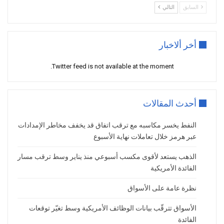
السابق
التالي
للمعلومات، بقيادة الولايات المتحدة، مستوى
التهديد للسفن العابرة للمضيق إلى
“شديد”
،
محذرًا من احتمال وقوع هجمات إضافية
أخر ألاخبار
تستهدف حركة الملاحة خلال الفترة المقبلة.
Twitter feed is not available at the moment.
ورغم أن حركة الشحن بدأت تتعافى تدريجيًا
في الأيام الأخيرة، فإن الأسواق تخشى أن تؤدي
أي مواجهات عسكرية جديدة إلى تعطيل
أحدث المقالات
عمليات التصدير وارتفاع تكاليف النقل
والتأمين.
النفط يخسر مكاسبه مع ترقب اتفاق قد يخفف مخاطر الإمدادات
عبر هرمز خلال تعاملات نهاية الأسبوع
الأسعار تقلص مكاسبها بعد تهدئة من ترامب
ورغم المكاسب القوية، تخلت أسعار النفط عن
الذهب يستعد لأقوى مكسب أسبوعي منذ يناير وسط ترقب مسار
الفائدة الأمريكية
جزء من ارتفاعها بعد أن خفف ترامب من حدة
تصريحاته، مؤكدًا أنه لا يتوقع اندلاع حرب
نظرة عامة على الأسواق
واسعة بين الولايات المتحدة وإيران.
الأسواق تترقّب بيانات الوظائف الأمريكية وسط تغيّر توقعات
وقال الرئيس الأمريكي إن المواجهة “لن
الفائدة