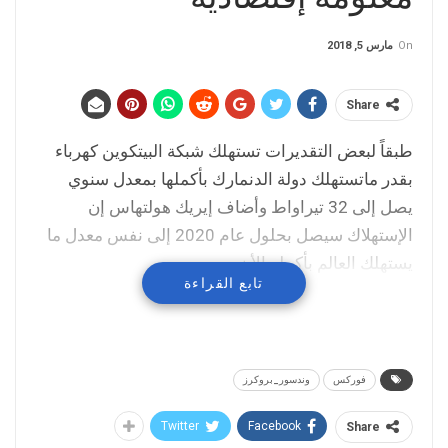
On
مارس 5, 2018
Share
طبقاً لبعض التقديرات تستهلك شبكة البيتكوين كهرباء
بقدر ماتستهلك دولة الدنمارك بأكملها بمعدل سنوي
يصل إلى 32 تيراواط وأضاف إيريك هولتهاس إن
الإستهلاك سيصل بحلول عام 2020 إلى نفس معدل ما
يستهلك العالم بأكمله الأن
تابع القراءة
فوركس
وندسور_بروكرز
Twitter
Facebook
Share