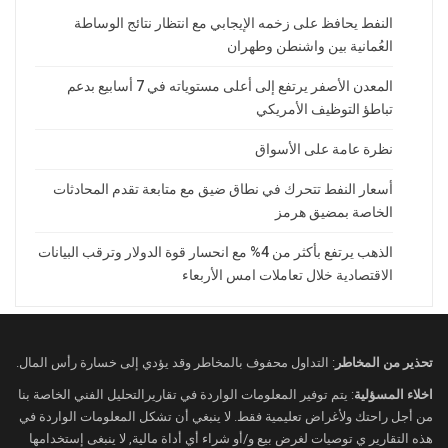
النفط يحافظ على زخمه الإيجابي مع انتظار نتائج الوساطة
العُمانية بين واشنطن وطهران
المعدن الأصفر يرتفع إلى أعلى مستوياته في 7 أسابيع بدعم
تباطؤ التوظيف الأمريكي
نظرة عامة على الأسواق
أسعار النفط تتحرك في نطاق ضيق مع متابعة تقدم المحادثات
الخاصة بمضيق هرمز
الذهب يرتفع بأكثر من 4% مع انحسار قوة الدولار وترقب البيانات
الاقتصادية خلال تعاملات امس الأربعاء
تحذير من المخاطر
: التداول محفوف بالمخاطر وقد يؤدي إلى خسارة رأس المال.
اخلاء المسؤلية
: يتم توفير المعلومات الواردة في تقاريرالتحليل الفني الخاصة بنا
من أجل راحتك ولأغراض تعليمية فقط. لا ينبغي أن تشكل المعلومات الواردة في
هذه التقارير ي توصيات لغرض بيع و/أو شراء أي أداة مالية, لا ينبغى إستخدامها