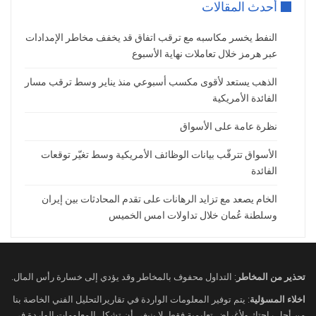
أحدث المقالات
النفط يخسر مكاسبه مع ترقب اتفاق قد يخفف مخاطر الإمدادات
عبر هرمز خلال تعاملات نهاية الأسبوع
الذهب يستعد لأقوى مكسب أسبوعي منذ يناير وسط ترقب مسار
الفائدة الأمريكية
نظرة عامة على الأسواق
الأسواق تترقّب بيانات الوظائف الأمريكية وسط تغيّر توقعات
الفائدة
الخام يصعد مع تزايد الرهانات على تقدم المحادثات بين إيران
وسلطنة عُمان خلال تداولات امس الخميس
تحذير من المخاطر
: التداول محفوف بالمخاطر وقد يؤدي إلى خسارة رأس المال.
اخلاء المسؤلية
: يتم توفير المعلومات الواردة في تقاريرالتحليل الفني الخاصة بنا
من أجل راحتك ولأغراض تعليمية فقط. لا ينبغي أن تشكل المعلومات الواردة في