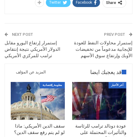
Twitter
Facebook
Share
NEXT POST
PREV POST
إستمرار محاولات النفط للعودة
إستمرار إرتفاع اليورو مقابل
للإيجابية مدعوماً من تخفيضات
الدولار الأمريكي نتيجة إنتقاض
الأوبك وإرتفاع سوق الأسهم
ترامب للمركزي الأمريكي
قد يعجبك ايضا
المزيد عن المؤلف
أخر الأخبار
معلومة_إقتصادية
عودة دونالد ترامب للرئاسة
سقف الدين الأمريكي: ماذا
والتأثيرات المحتملة على
لو لم يتم رفع سقف الدين؟