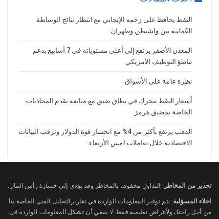
النفط يحافظ على زخمه الإيجابي مع انتظار نتائج الوساطة
العُمانية بين واشنطن وطهران
المعدن الأصفر يرتفع إلى أعلى مستوياته في 7 أسابيع بدعم
تباطؤ التوظيف الأمريكي
نظرة عامة على الأسواق
أسعار النفط تتحرك في نطاق ضيق مع متابعة تقدم المحادثات
الخاصة بمضيق هرمز
الذهب يرتفع بأكثر من 4% مع انحسار قوة الدولار وترقب البيانات
الاقتصادية خلال تعاملات امس الأربعاء
تحذير من المخاطر
: التداول محفوف بالمخاطر وقد يؤدي إلى خسارة رأس المال.
اخلاء المسؤلية
: يتم توفير المعلومات الواردة في تقاريرالتحليل الفني الخاصة بنا
من أجل راحتك ولأغراض تعليمية فقط. لا ينبغي أن تشكل المعلومات الواردة في