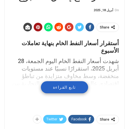
On
أبريل 18, 2025
Share
أستقرار أسعار النفط الخام بنهاية تعاملات
الأسبوع
شهدت أسعار النفط الخام اليوم الجمعة، 28
أبريل 2025، استقرارًا نسبيًا عند مستويات
منخفضة، وسط مخاوف متزايدة من تباطؤ
اقتصادي عالمي وتصاعد التوترات التجارية بين
تابع القراءة
الولايات المتحدة والصين
تداولات النفط
وخلال تداولات نهاية الأسبوع فقد استقرت
العقود الآجلة لخام برنت عند حوالي 64.66
Twitter
Facebook
Share
دولارًا للبرميل، بينما تداول خام غرب تكساس