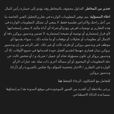
تعطل حركة الشحن عبر مضيق هرمز.
تحذير من المخاطر
: التداول محفوف بالمخاطر وقد يؤدي إلى خسارة رأس المال.
وكانت المواجهات الأخيرة قد هددت اتفاق
وقف إطلاق النار المؤقت بين الولايات المتحدة
اخلاء المسؤلية
: يتم توفير المعلومات الواردة في تقاريرالتحليل الفني الخاصة بنا
من أجل راحتك ولأغراض تعليمية فقط. لا ينبغي أن تشكل المعلومات الواردة في
وإيران، عقب استهداف سفن تجارية في
هذه التقارير ي توصيات لغرض بيع و/أو شراء أي أداة مالية, لا ينبغى إستخدامها
المنطقة، قبل أن تعود الجهود الدبلوماسية إلى
لأي قرار إستثماري أو توصية أو نصيحة إستثمارية. لا تضمن وندسور بروكرز دقة أو
الواجهة وتعيد قدرًا من الثقة للأسواق.
اكتمال أي معلومات أو تحليلات أو توقعات أو ما شابه ذلك ، ، سواء يقدمها أي
موظف في وندسور بروكرز أو طرف ثالث أو غير ذلك. على الرغم من إن وندسور
ويراهن المتعاملون على أن استمرار الحوار
بروكرز تبذل قصارى جهدها لتقديم أفضل جودة لخدماتها في جميع الأوقات، إلا أن
بين الطرفين سيضمن الحفاظ على تدفقات
وندسور بروكز لن تكون مسؤولة تجاه أي عميل / شريك و / أو شخص ثالث عن
النفط دون اضطرابات كبيرة، وهو ما يحد من
دقة المعلومات أو المحتوى أو أي مسألة أخرى ذات صلة. تعد عبارات الرأي
احتمالات ارتفاع الأسعار بفعل مخاطر
الواردة في التقارير / الاخبار شخصية للمؤلف ولا تعكس بالضرورة رأي (آراء)
الإمدادات.
وندسور بروكرز.
للتعامل مع الشكاوى، الرجاء الضغط
هنا
.
تعافي الملاحة في مضيق هرمز يخفف الضغوط
يرجى ملاحظة أن العديد من الصور الموجودة في موقع المدونة هذا تم إنشاؤها
أشارت مؤسسة
ING
إلى أن أسواق النفط
بمساعدة الذكاء الاصطناعي
أصبحت أكثر اطمئنانًا تجاه استقرار الإمدادات
من الخليج العربي، مع بدء تعافي حركة الملاحة
عبر مضيق هرمز تدريجيًا عقب موجة التوتر