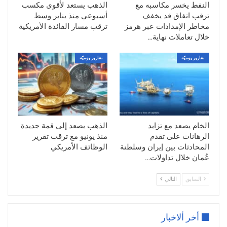
وعكست التحركات المحدودة للأسعار حالة
النفط يخسر مكاسبه مع
الذهب يستعد لأقوى مكسب
الترقب التي تسيطر على الأسواق، في ظل
ترقب اتفاق قد يخفف
أسبوعي منذ يناير وسط
انتظار ما ستسفر عنه المساعي الدبلوماسية
مخاطر الإمدادات عبر هرمز
ترقب مسار الفائدة الأمريكية
خلال تعاملات نهاية…
بين الولايات المتحدة وإيران.
المحادثات الدبلوماسية تعزز ثقة الأسواق
تقارير يوميّة
تقارير يوميّة
أعلنت وزارة الخارجية القطرية أن الوسطاء
من قطر وباكستان أنهوا جولة من الاجتماعات
المنفصلة مع الوفدين الأمريكي والإيراني في
العاصمة الدوحة، مؤكدة تحقيق
“تقدم إيجابي”
الخام يصعد مع تزايد
الذهب يصعد إلى قمة جديدة
في الملفات المرتبطة بمذكرة التفاهم الموقعة
الرهانات على تقدم
منذ يونيو مع ترقب تقرير
بين الجانبين.
المحادثات بين إيران وسلطنة
الوظائف الأمريكي
عُمان خلال تداولات…
وجاء ذلك بعد انطلاق المفاوضات غير المباشرة
مطلع الأسبوع، حيث أجرى المبعوث الأمريكي
السابق
التالي
الخاص
ستيف ويتكوف
و
جاريد كوشنر
مباحثات
عبر الوسطاء، دون عقد لقاءات مباشرة مع
المسؤولين الإيرانيين.
أخر ألاخبار