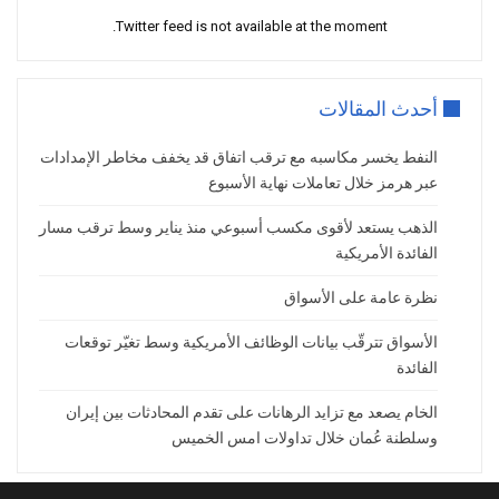
كما عززت تصريحات الرئيس الأمريكي
دونالد
Twitter feed is not available at the moment.
ترامب
من تفاؤل الأسواق، بعدما أكد أن
المحادثات تسير بصورة جيدة، مشيرًا إلى أن
نتائجها ستتضح خلال الفترة المقبلة.
أحدث المقالات
ويرى المستثمرون أن استمرار هذا المسار
النفط يخسر مكاسبه مع ترقب اتفاق قد يخفف مخاطر الإمدادات
الدبلوماسي قد يحد من احتمالات اندلاع
عبر هرمز خلال تعاملات نهاية الأسبوع
مواجهة جديدة، بما يقلص علاوة المخاطر
الجيوسياسية التي دعمت أسعار النفط خلال
الذهب يستعد لأقوى مكسب أسبوعي منذ يناير وسط ترقب مسار
الأشهر الماضية.
الفائدة الأمريكية
انحسار مخاوف الإمدادات يدعم استقرار
نظرة عامة على الأسواق
السوق
الأسواق تترقّب بيانات الوظائف الأمريكية وسط تغيّر توقعات
ساهمت مؤشرات التهدئة السياسية في
الفائدة
تخفيف القلق بشأن سلامة الإمدادات النفطية
الخام يصعد مع تزايد الرهانات على تقدم المحادثات بين إيران
القادمة من الشرق الأوسط، خاصة بعد
وسلطنة عُمان خلال تداولات امس الخميس
التوترات العسكرية التي شهدتها المنطقة خلال
الأسابيع الأخيرة، والتي أثارت مخاوف من