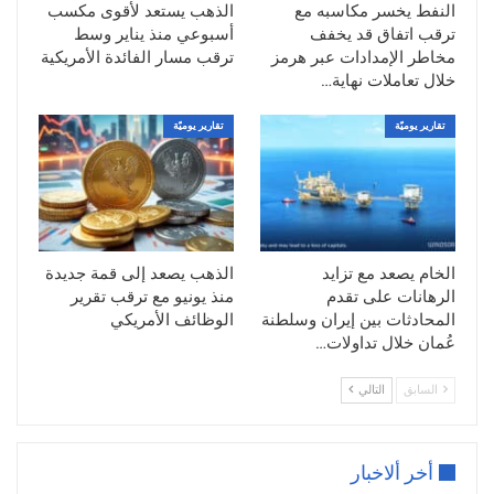
وتعكس هذه التحركات استمرار الضغوط
النفط يخسر مكاسبه مع
الذهب يستعد لأقوى مكسب
البيعية على سوق النفط، في ظل تراجع علاوة
ترقب اتفاق قد يخفف
أسبوعي منذ يناير وسط
مخاطر الإمدادات عبر هرمز
ترقب مسار الفائدة الأمريكية
المخاطر التي كانت قد دعمت الأسعار خلال
خلال تعاملات نهاية…
الأشهر الماضية.
تقارير يوميّة
تقارير يوميّة
المفاوضات الأمريكية الإيرانية تضغط على
معنويات السوق
تتصدر المحادثات غير المباشرة بين واشنطن
وطهران اهتمام أسواق الطاقة، مع استمرار
الجهود الرامية إلى تثبيت اتفاق ينهي الصراع
الخام يصعد مع تزايد
الذهب يصعد إلى قمة جديدة
ويضمن استقرار الملاحة في منطقة الخليج.
الرهانات على تقدم
منذ يونيو مع ترقب تقرير
المحادثات بين إيران وسلطنة
الوظائف الأمريكي
ووفقًا لمصدر مطلع، تُجرى في الدوحة مباحثات
عُمان خلال تداولات…
فنية بوساطة قطر وباكستان، بينما وصل
المبعوث الأمريكي
ستيف ويتكوف
إلى العاصمة
السابق
التالي
القطرية برفقة مسؤولين أمريكيين لإجراء
مشاورات وصفها البيت الأبيض بأنها “رفيعة
المستوى”.
أخر ألاخبار