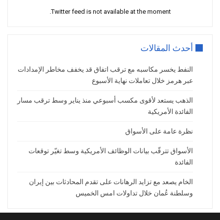
في المقابل، أكدت كل من إيران وقطر أن
Twitter feed is not available at the moment.
اللقاءات ستقتصر على الوسطاء، دون عقد
اجتماعات مباشرة بين الوفدين الأمريكي
والإيراني، في مؤشر على استمرار التعقيدات
أحدث المقالات
السياسية التي تحيط بالمفاوضات.
النفط يخسر مكاسبه مع ترقب اتفاق قد يخفف مخاطر الإمدادات
السوق تراهن على استمرار تدفقات الإمدادات
عبر هرمز خلال تعاملات نهاية الأسبوع
قال
تاماس فارغا
، المحلل لدى شركة
PVM
الذهب يستعد لأقوى مكسب أسبوعي منذ يناير وسط ترقب مسار
Associates
، إن الأسواق تنظر إلى
الفائدة الأمريكية
المفاوضات باعتبارها عاملًا داعمًا لاستمرار
تدفق الإمدادات النفطية، رغم المخاوف من
نظرة عامة على الأسواق
احتمال ظهور عقبات جديدة.
الأسواق تترقّب بيانات الوظائف الأمريكية وسط تغيّر توقعات
وأضاف أن المستثمرين يعتقدون أن أي
الفائدة
خلافات قد تطرأ خلال المفاوضات يمكن
الخام يصعد مع تزايد الرهانات على تقدم المحادثات بين إيران
احتواؤها، وهو ما أبقى الاتجاه العام للأسعار
وسلطنة عُمان خلال تداولات امس الخميس
مائلًا إلى الهبوط.
وأشار إلى أن المشهد قد يتغير سريعًا إذا