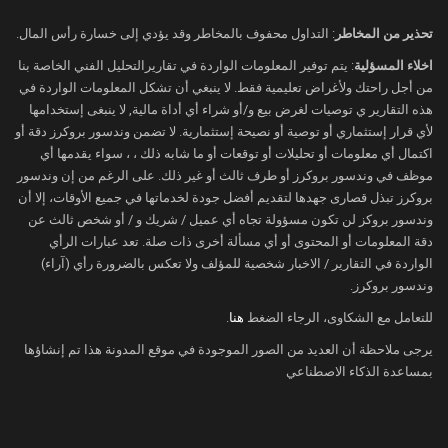
شهدت السوق تطورات مفاجئة، مثل انخفاض
تحذير من المخاطر
: التداول محفوف بالمخاطر وقد يؤدي إلى خسارة رأس المال.
كبير في المخزونات الأمريكية أو أي اضطرابات
اخلاء المسؤلية
: يتم توفير المعلومات الواردة في تقاريرالتحليل الفني الخاصة بنا
جديدة في حركة الملاحة عبر مضيق هرمز.
من أجل راحتك ولأغراض تعليمية فقط. لا ينبغي أن تشكل المعلومات الواردة في
أكبر خسائر فصلية منذ سنوات
هذه التقارير ي توصيات لغرض بيع و/أو شراء أي أداة مالية, لا ينبغى إستخدامها
لأي قرار إستثماري أو توصية أو نصيحة إستثمارية. لا تضمن وندسور بروكرز دقة أو
تتجه أسعار النفط إلى إنهاء واحد من أسوأ
اكتمال أي معلومات أو تحليلات أو توقعات أو ما شابه ذلك ، ، سواء يقدمها أي
الفصول أداءً منذ سنوات، بعدما فقدت
موظف في وندسور بروكرز أو طرف ثالث أو غير ذلك. على الرغم من إن وندسور
المكاسب التي حققتها خلال ذروة التوترات
بروكرز تبذل قصارى جهدها لتقديم أفضل جودة لخدماتها في جميع الأوقات، إلا أن
وندسور بروكز لن تكون مسؤولة تجاه أي عميل / شريك و / أو شخص ثالث عن
العسكرية في الشرق الأوسط.
دقة المعلومات أو المحتوى أو أي مسألة أخرى ذات صلة. تعد عبارات الرأي
وتراجع خام برنت بنحو
45 دولارًا للبرميل
خلال
الواردة في التقارير / الاخبار شخصية للمؤلف ولا تعكس بالضرورة رأي (آراء)
الربع الثاني، في أكبر خسارة فصلية منذ الأزمة
وندسور بروكرز.
المالية العالمية عام 2008، فيما سجل خام
للتعامل مع الشكاوى، الرجاء الضغط
هنا
.
غرب تكساس الوسيط أكبر انخفاض فصلي منذ
يرجى ملاحظة أن العديد من الصور الموجودة في موقع المدونة هذا تم إنشاؤها
عام 2020، عندما أدى انتشار جائحة كورونا إلى
بمساعدة الذكاء الاصطناعي
انهيار الطلب العالمي على الطاقة.
وجاء هذا التراجع بعدما هدأت المخاوف