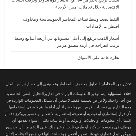
الاقتصادية خلال تعاملات امس الأربعاء
النفط يصعد وسط تصاعد المخاطر الجيوسياسية ومخاوف
اضطراب الإمدادات
أسعار الذهب ترتفع إلى أعلى مستوياتها في أربعة أسابيع وسط
ترقب انفراجة في أزمة مضيق هرمز
نظرة عامة على الأسواق
تحذير من المخاطر
: التداول محفوف بالمخاطر وقد يؤدي إلى خسارة رأس المال.
اخلاء المسؤلية
: يتم توفير المعلومات الواردة في تقاريرالتحليل الفني الخاصة بنا
من أجل راحتك ولأغراض تعليمية فقط. لا ينبغي أن تشكل المعلومات الواردة في
هذه التقارير ي توصيات لغرض بيع و/أو شراء أي أداة مالية, لا ينبغى إستخدامها
لأي قرار إستثماري أو توصية أو نصيحة إستثمارية. لا تضمن وندسور بروكرز دقة أو
اكتمال أي معلومات أو تحليلات أو توقعات أو ما شابه ذلك ، ، سواء يقدمها أي
موظف في وندسور بروكرز أو طرف ثالث أو غير ذلك. على الرغم من إن وندسور
بروكرز تبذل قصارى جهدها لتقديم أفضل جودة لخدماتها في جميع الأوقات، إلا أن