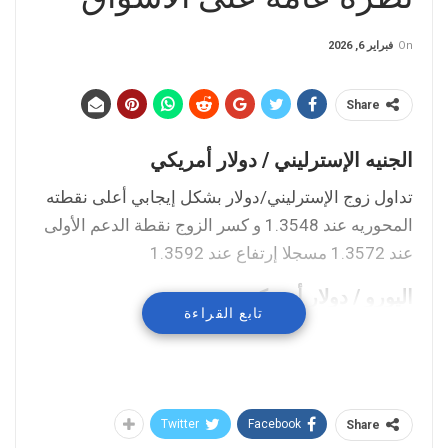
On
فبراير 6, 2026
Share
الجنيه الإسترليني / دولار أمريكي
تداول زوج الإسترليني/دولار بشكل إيجابي أعلى نقطته
المحوريه عند 1.3548 و كسر الزوج نقطة الدعم الأولى
عند 1.3572 مسجلا إرتفاع عند 1.3592
اليورو / دولار أمريكي
تابع القراءة
تداول زوج اليورو/دولار بشكل عرضي محايد حول نقطته
المحوريه عند 1.1783 و على الرغم من حيادية الزوج و
لكنه سجل إرتفاع عند 1.1801
Twitter
Facebook
Share
مؤشر داكس الألماني