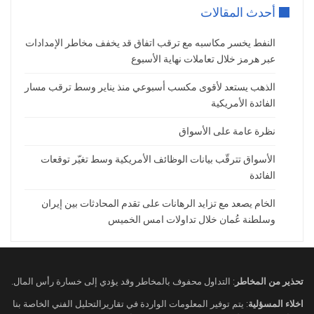
أحدث المقالات
وضع الأسواق يدّل على أزمة أمريكية محتملة بحسب
اعتقاد الأسواق المالية، واليوم سنكون مع محضر
النفط يخسر مكاسبه مع ترقب اتفاق قد يخفف مخاطر الإمدادات
عبر هرمز خلال تعاملات نهاية الأسبوع
اجتماع الفيدرالي.
لكن إلى جانب محضر اجتماع الفيدرالي، قد يهتم
الذهب يستعد لأقوى مكسب أسبوعي منذ يناير وسط ترقب مسار
المتداولون أيضاً في تصريحات أعضاء الفيدرالي التي
الفائدة الأمريكية
ستصدر اليوم.
نظرة عامة على الأسواق
وسيقدّم أعضاء الفيدرالي “موسالم” و”بار” إلى جانب
الأسواق تترقّب بيانات الوظائف الأمريكية وسط تغيّر توقعات
“جولسبي” و”لوجان” تصريحات منفصلة هذا اليوم.
الفائدة
وتعتبر الأسواق المالية أي معلومة قد تصدر من أعضاء
الفيدرالي مهمّة إذا شملت حقائق اقتصادية أو توقعات
الخام يصعد مع تزايد الرهانات على تقدم المحادثات بين إيران
للفائدة.
وسلطنة عُمان خلال تداولات امس الخميس
لذلك، إن قدّم أحد الأعضاء أي معلومات جديدة حيال
الاقتصاد الأمريكي، أو توقعات مسار أسعار الفائدة،
فقد تؤثّر التصريحات بالأسواق.
تحذير من المخاطر
: التداول محفوف بالمخاطر وقد يؤدي إلى خسارة رأس المال.
اخلاء المسؤلية
: يتم توفير المعلومات الواردة في تقاريرالتحليل الفني الخاصة بنا
لنبقى في رقابة أي مستجدات