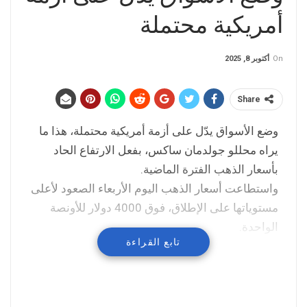
أمريكية محتملة
On
أكتوبر 8, 2025
Share
وضع الأسواق يدّل على أزمة أمريكية محتملة، هذا ما
يراه محللو جولدمان ساكس، بفعل الارتفاع الحاد
بأسعار الذهب الفترة الماضية.
واستطاعت أسعار الذهب اليوم الأربعاء الصعود لأعلى
مستوياتها على الإطلاق، فوق 4000 دولار للأونصة
الواحدة.
تابع القراءة
وقال نائب رئيس مجلس إدارة جولدمان ساكس بأن
ارتفاع الذهب يمثّل “إشارة حمراء تحذّر من تفاقم
الضغوط المالية الأمريكية”.
وأضاف بأن ارتفاع أسعار الذهب يعتبر “إشارة خطرة