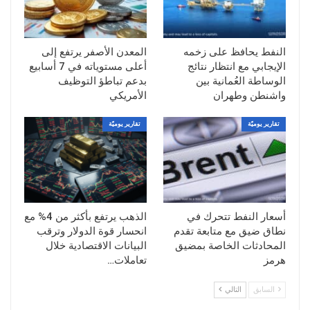
يونيو عند 4,203.06 دولارًا للأوقية.
وجاء هذا التراجع بعد موجة صعود قوية الأسبوع
النفط يحافظ على زخمه
المعدن الأصفر يرتفع إلى
الماضي، إذ ارتفع الذهب بنسبة 1.3% في
الإيجابي مع انتظار نتائج
أعلى مستوياته في 7 أسابيع
جلسة الجمعة، محققًا ثالث مكاسبه اليومية
الوساطة العُمانية بين
بدعم تباطؤ التوظيف
على التوالي، بدعم من تراجع الدولار الأمريكي
واشنطن وطهران
الأمريكي
وانخفاض عوائد سندات الخزانة.
تقارير يوميّة
تقارير يوميّة
وعلى أساس أسبوعي، سجل المعدن النفيس
مكاسب بلغت 2.1%، وهي الأولى في خمسة
أسابيع والأكبر منذ مايو، مدفوعًا بانخفاض
توقعات الأسواق بشأن استمرار تشديد
السياسة النقدية الأمريكية.
أسعار النفط تتحرك في
الذهب يرتفع بأكثر من 4% مع
نطاق ضيق مع متابعة تقدم
انحسار قوة الدولار وترقب
الدولار يستعيد زخمه
المحادثات الخاصة بمضيق
البيانات الاقتصادية خلال
شكل تعافي الدولار الأمريكي عامل الضغط
هرمز
تعاملات…
الرئيسي على الذهب، بعدما ارتفع مؤشر
السابق
التالي
العملة الأمريكية بأكثر من 0.2%، مواصلًا