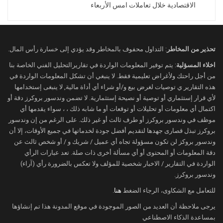
الاقتصادية خلال تعاملات امس الأربعاء
المسار المقبل للسياسة النقدية.
ووفقًا لبيانات أداة
CME FedWatch
، تبلغ
احتمالات تثبيت أسعار الفائدة في اجتماع يوليو
نحو 76%، مقابل 24% لاحتمال رفعها بمقدار 25
تحذير من المخاطر
: التداول محفوف بالمخاطر وقد يؤدي إلى خسارة رأس المال.
نقطة أساس.
اخلاء المسؤلية
: يتم توفير المعلومات الواردة في تقاريرالتحليل الفني الخاصة بنا
من أجل راحتك ولأغراض تعليمية فقط. لا ينبغي أن تشكل المعلومات الواردة في
أما بالنسبة لاجتماع ديسمبر، فتشير تسعيرات
هذه التقارير ي توصيات لغرض بيع و/أو شراء أي أداة مالية, لا ينبغى إستخدامها
الأسواق إلى احتمال يبلغ 76% لرفع أسعار
لأي قرار إستثماري أو توصية أو نصيحة إستثمارية. لا تضمن وندسور بروكرز دقة أو
الفائدة، مقابل 24% للإبقاء عليها دون تغيير، ما
اكتمال أي معلومات أو تحليلات أو توقعات أو ما شابه ذلك ، ، سواء يقدمها أي
يعكس استمرار حالة عدم اليقين بشأن وتيرة
موظف في وندسور بروكرز أو طرف ثالث أو غير ذلك. على الرغم من إن وندسور
بروكرز تبذل قصارى جهدها لتقديم أفضل جودة لخدماتها في جميع الأوقات، إلا أن
التشديد النقدي.
وندسور بروكز لن تكون مسؤولة تجاه أي عميل / شريك و / أو شخص ثالث عن
ويتحول اهتمام المستثمرين لاحقًا اليوم إلى
دقة المعلومات أو المحتوى أو أي مسألة أخرى ذات صلة. تعد عبارات الرأي
بيانات نشاط قطاع الخدمات الأمريكي الصادرة
الواردة في التقارير / الاخبار شخصية للمؤلف ولا تعكس بالضرورة رأي (آراء)
وندسور بروكرز.
عن معهد إدارة التوريد (ISM)، والتي قد تقدم
مؤشرات إضافية حول قوة الاقتصاد الأمريكي،
للتعامل مع الشكاوى، الرجاء الضغط
هنا
.
قبل صدور محضر اجتماع الاحتياطي الفيدرالي
يرجى ملاحظة أن العديد من الصور الموجودة في موقع المدونة هذا تم إنشاؤها
يوم الأربعاء، والذي ينتظر أن يكشف عن رؤية
بمساعدة الذكاء الاصطناعي