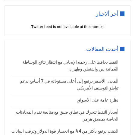
مكاسبه للجلسة الثانية على التوالي، مع ابتعاد
المستثمرين عن أدنى مستوياته في أسبوعين.
أخر ألاخبار
ويؤدي ارتفاع الدولار إلى زيادة تكلفة الذهب
Twitter feed is not available at the moment.
بالنسبة للمستثمرين من حائزي العملات
الأخرى، ما يقلص الطلب على المعدن النفيس
ويحد من مكاسبه.
أحدث المقالات
ويرى محللون أن الدولار لا يزال يحتفظ بعوامل
دعم قوية على المدى المتوسط، مع توقعات
النفط يحافظ على زخمه الإيجابي مع انتظار نتائج الوساطة
العُمانية بين واشنطن وطهران
بتحقيق مكاسب تتراوح بين 2% و3% خلال
النصف الثاني من عام 2026، مدعومًا بمرونة
المعدن الأصفر يرتفع إلى أعلى مستوياته في 7 أسابيع بدعم
الاقتصاد الأمريكي واستمرار الفجوة في أسعار
تباطؤ التوظيف الأمريكي
الفائدة مقارنة بالاقتصادات الكبرى.
نظرة عامة على الأسواق
الأسواق تترقب إشارات الفيدرالي
أسعار النفط تتحرك في نطاق ضيق مع متابعة تقدم المحادثات
ورغم تراجع رهانات رفع أسعار الفائدة خلال
الخاصة بمضيق هرمز
الأسابيع الأخيرة، فإن الأسواق لا تزال تترقب
بيانات اقتصادية واجتماعات الفيدرالي لتحديد
الذهب يرتفع بأكثر من 4% مع انحسار قوة الدولار وترقب البيانات