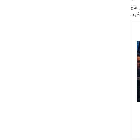
 قاع
شهر.