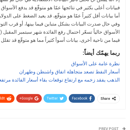
فبيانات أعلى بكثير في نتائجها عمّا هو متوقّع قد يدفع الأسواق
أما بيانات أقل كثيراً عمّا هو متوقّع، قد يعيد الضغط على الدو
وفي حال صدرت البيانات بشكل متباين فيما بينها، أو قرب الت
الأسواق حالياً تسعّر احتمال رفع الفائدة شهر سبتمبر المقبل (
ا
فيما من ناحية أخرى، بيانات أسوأ كثيراً مما هو متوقّع قد تق
ربما يهمّك أيضاً:
نظرة عامة على الأسواق
أسعار النفط تصعد متجاهلة اتفاق واشنطن وطهران
الذهب يفقد زخمه مع ارتفاع توقعات بقاء أسعار الفائدة مرتفع
dIt
Google+
Twitter
Facebook
Share
PREV POST