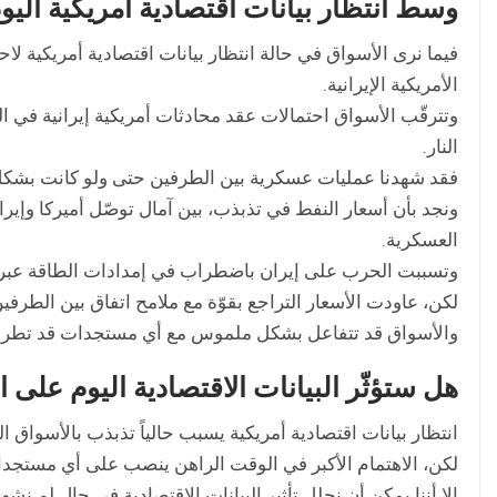
وسط انتظار بيانات اقتصادية أمريكية اليو
فيما نرى الأسواق في حالة انتظار بيانات اقتصادية أمريكية لاح
الأمريكية الإيرانية.
وتترقّب الأسواق احتمالات عقد محادثات أمريكية إيرانية في 
النار.
فقد شهدنا عمليات عسكرية بين الطرفين حتى ولو كانت بشكل م
ونجد بأن أسعار النفط في تذبذب، بين آمال توصّل أميركا وإيران
العسكرية.
وتسببت الحرب على إيران باضطراب في إمدادات الطاقة عبر
لكن، عاودت الأسعار التراجع بقوّة مع ملامح اتفاق بين الطرفين
والأسواق قد تتفاعل بشكل ملموس مع أي مستجدات قد تطرأ على
هل ستؤثّر البيانات الاقتصادية اليوم على 
انتظار بيانات اقتصادية أمريكية يسبب حالياً تذبذب بالأسواق الما
لكن، الاهتمام الأكبر في الوقت الراهن ينصب على أي مستجدات 
إلا أننا يمكن أن نحلل تأثير البيانات الاقتصادية في حال لم نش