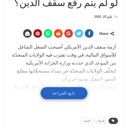
لو لم يتم رفع سقف الدين؟
On
مايو 22, 2023
Share
أزمة سقف الدين الأمريكي أصبحت الشغل الشاغل
للأسواق المالية، في وقت تقترب فيه الولايات المتحدّة
من الموعد الذي حددته وزارة الخزانة الأمريكية
لتخلّف الولايات المتحدّة عن سداد مستحقّاتها مطلع
الشهر المقبل يونيو/حزيران.
وتعتبر أزمة سقف الدين حالياً الشغل الشاغل للأسواق
تابع القراءة
المالية، فالمستثمرون يراقبون أي مستجدات بخصوص
الأزمة.
الجمعة الماضي، توقّفت المفاوضات بين البيت الأبيض
ورئيس مجلس النوّاب الأمريكي، واليوم الإثنين
الدولار
الذهب
سيواصل الطرفان المفاوضات.