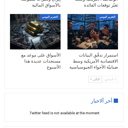
تغيّر توقعات الفائدة
بالأسواق المالية
ماذا لو لم يتم رفع سقف الدين؟
التقرير اليومي
التقرير اليومي
بداية، يجب أن نعلم بأنه منذ عام 1960، تم رفع سقـف
الدين 78 مرّة. لكن في السنوات الأخيرة، أصبح
الموضوع أكثر تعقيداً ونشهد صعوبات مع كل مرحلة
من رفع سقف الدين.
استمرار تدفّق البيانات
الأسواق على موعد مع
وقال الرئيس الأمريكي أنه يعتقد بأن له الحق القانوني
الاقتصادية الأمريكية وسط
مستجدات عديدة هذا
من أجل اللجوء للتعديل الرابع عشر من الدستور لرفع
ضبابيّة الأجواء الجيوسياسية
الأسبوع
سقف الدين.
السابق
التالي
والتعديل الـ14 من الدستور يسمح للرئيس رفع سقف
الدين دون موافقة مجلس النوّاب.
لكن أضاف الرئيس الأمريكي أن الوقت لا يسعفه من
أخر ألاخبار
أجل القيام باستغلال هذا القانون.
وتنص الفقرة الرابعة من التعديل الرابع عشر، الذي
Twitter feed is not available at the moment.
أُقر بعد الحرب الأهلية بين عامي 1861 و1865، على